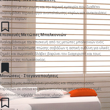
Η kfdomisi με την γνωση και την τεχνική εμπειρία που διαθέτει
αναλαμβάνει τεχνικά εργα αναπαλαίωσης κτιρίων και ανακαινίσεις
παλαιών κτιρίων.
Επισκευές Μετώπες Μπαλκονιών
Αναλαμβάνουμε την επισκευή από τις μετώπες μπαλκονιών ενός
κτιρίου. Σε περίπτωση πτώσης σοβάδων η αστική ευθύνη για υλικές
ζημιές και σωματικές βλάβες βαρύνει τον διαχειριστή και τους
ενοίκους της πολυκατοικίας.
Μονώσεις - Στεγανοποιήσεις
Η εταιρία μας αναλαμβάνει μονώσεις και στεγανοποιήσεις
ταρατσών σε σπίτια και πολυκατοικίες σε ασυναγώνιστες τιμές
διαθέτοντας υψηλής ποιότητας υλικών.