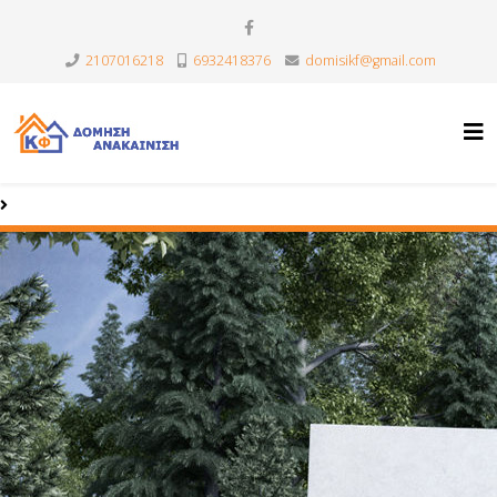
2107016218
6932418376
domisikf@gmail.com