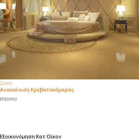
Zoom
Ανακαίνιση Κρεβατοκάμαρας
kfdomisi
Εξοικονόμηση Κατ Οίκον