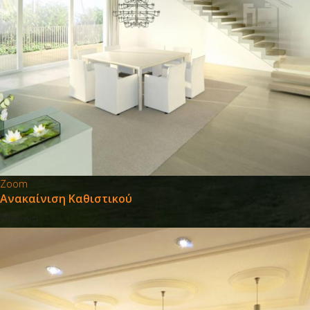
Zoom
Ανακαίνιση Καθιστικού
kfdomisi