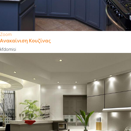
Zoom
Ανακαίνιση Κουζίνας
kfdomisi