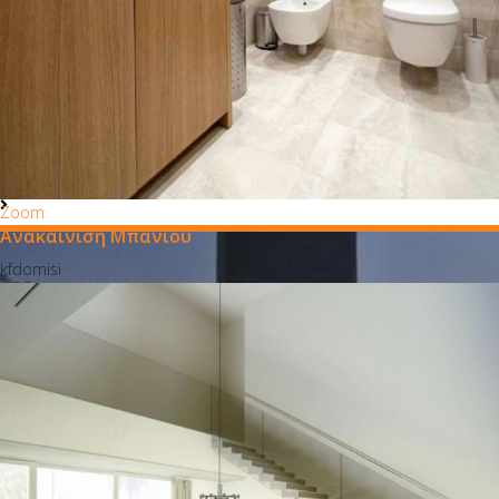
Zoom
Ανακαίνιση Μπάνιου
kfdomisi