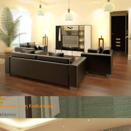
Zoom
Ανακαίνιση Καθιστικού
kfdomisi