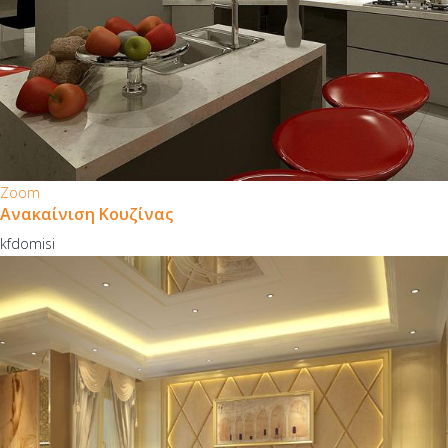
Zoom
Ανακαίνιση Κουζίνας
kfdomisi